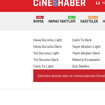
H
CANLI
ANLIK
GÜNLÜK
BORSA
NAMAZ VAKITLERI
GAZETELER
H
Hava Durumu Light
Canlı Tv Dark
Hava Durumu Dark
Yayın Akışları Light
Yol Durumu Light
Yayın Akışları Dark
Yol Durumu Dark
Nöbetçi Eczaneler
Canlı Tv Light
Son Dakika
Sitemize destek olan ve refaranslarımız firmaları