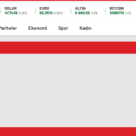
DOLAR
EURO
ALTIN
BITCOIN
47,7436
55,2510
6.660,55
3098770
0.18%
0.32%
2,59
1.1%
Pariteler
Ekonomi
Spor
Kadın