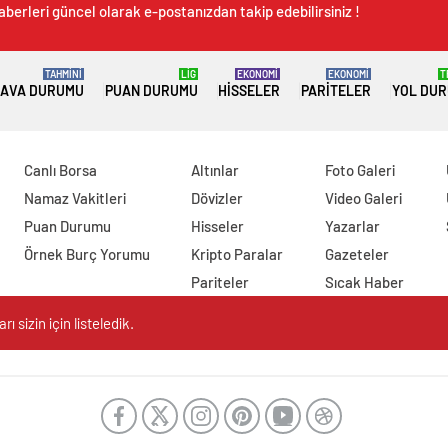
aberleri güncel olarak e-postanızdan takip edebilirsiniz !
TAHMİNİ
LİG
EKONOMİ
EKONOMİ
T
AVA DURUMU
PUAN DURUMU
HISSELER
PARITELER
YOL DU
Canlı Borsa
Altınlar
Foto Galeri
Namaz Vakitleri
Dövizler
Video Galeri
Puan Durumu
Hisseler
Yazarlar
Örnek Burç Yorumu
Kripto Paralar
Gazeteler
Pariteler
Sıcak Haber
 sizin için listeledik.