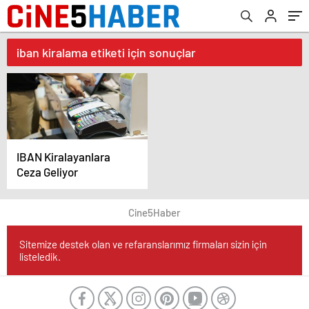
iban kiralama etiketi için sonuçlar
IBAN Kiralayanlara
Ceza Geliyor
Cine5Haber
Sitemize destek olan ve refaranslarımız firmaları sizin için
listeledik.