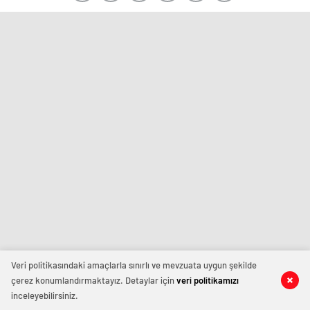
Veri politikasındaki amaçlarla sınırlı ve mevzuata uygun şekilde
çerez konumlandırmaktayız. Detaylar için
veri politikamızı
inceleyebilirsiniz.