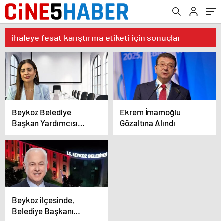
ihaleye fesat karıştırma etiketi için sonuçlar
Beykoz Belediye
Ekrem İmamoğlu
Başkan Yardımcısı
Gözaltına Alındı
Fidan Gül Hakkında
İhaleye Fesat
Karıştırma İddiasıyla
Gözaltı Kararı
Beykoz ilçesinde,
Belediye Başkanı