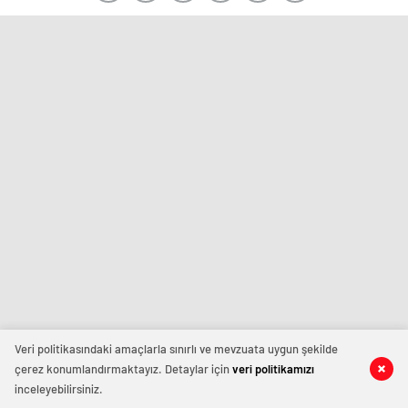
Veri politikasındaki amaçlarla sınırlı ve mevzuata uygun şekilde
çerez konumlandırmaktayız. Detaylar için
veri politikamızı
inceleyebilirsiniz.