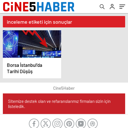
inceleme etiketi için sonuçlar
Borsa İstanbul’da
Tarihi Düşüş
Cine5Haber
Sitemize destek olan ve refaranslarımız firmaları sizin için
listeledik.