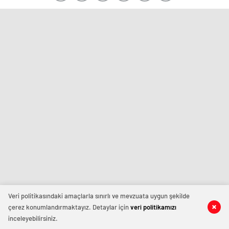
Veri politikasındaki amaçlarla sınırlı ve mevzuata uygun şekilde
çerez konumlandırmaktayız. Detaylar için
veri politikamızı
inceleyebilirsiniz.