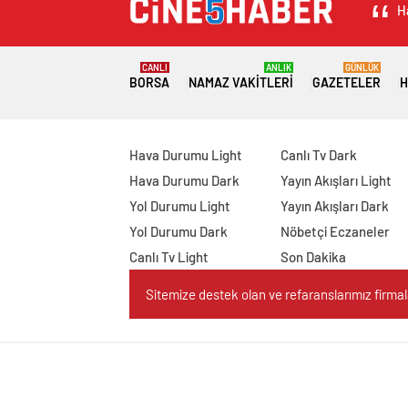
H
CANLI
ANLIK
GÜNLÜK
BORSA
NAMAZ VAKITLERI
GAZETELER
H
Hava Durumu Light
Canlı Tv Dark
Hava Durumu Dark
Yayın Akışları Light
Yol Durumu Light
Yayın Akışları Dark
Yol Durumu Dark
Nöbetçi Eczaneler
Canlı Tv Light
Son Dakika
Sitemize destek olan ve refaranslarımız firmaları