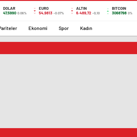
DOLAR
EURO
ALTIN
BITCOIN
47,5990
54,9813
6.489,72
3068798
0.06%
-0.07%
-0,10
0%
Pariteler
Ekonomi
Spor
Kadın