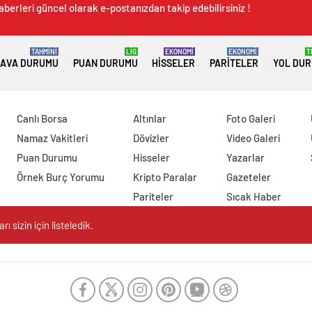
aberleri güncel olarak e-postanızdan takip edebilirsiniz !
TAHMİNİ
LİG
EKONOMİ
EKONOMİ
T
AVA DURUMU
PUAN DURUMU
HISSELER
PARITELER
YOL DU
Canlı Borsa
Altınlar
Foto Galeri
Namaz Vakitleri
Dövizler
Video Galeri
Puan Durumu
Hisseler
Yazarlar
Örnek Burç Yorumu
Kripto Paralar
Gazeteler
Pariteler
Sıcak Haber
 sizin için listeledik.