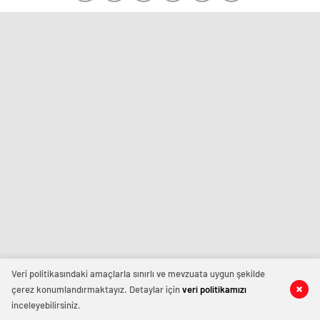
Veri politikasındaki amaçlarla sınırlı ve mevzuata uygun şekilde
çerez konumlandırmaktayız. Detaylar için
veri politikamızı
inceleyebilirsiniz.