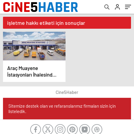
işletme hakkı etiketi için sonuçlar
Araç Muayene
İstasyonları İhalesinde
En Yüksek Teklif
MOI’den
Cine5Haber
Sitemize destek olan ve refaranslarımız firmaları sizin için
listeledik.