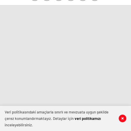
Veri politikasındaki amaçlarla sınırlı ve mevzuata uygun şekilde
çerez konumlandırmaktayız. Detaylar için
veri politikamızı
inceleyebilirsiniz.