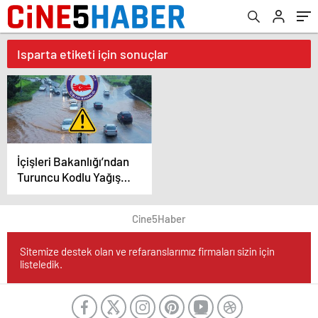
Isparta etiketi için sonuçlar
İçişleri Bakanlığı’ndan
Turuncu Kodlu Yağış
Uyarısı!
Cine5Haber
Sitemize destek olan ve refaranslarımız firmaları sizin için
listeledik.