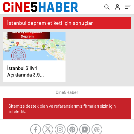
İstanbul deprem etiketi için sonuçlar
İstanbul Silivri
Açıklarında 3.9
Büyüklüğünde Deprem
Meydana Geldi
Cine5Haber
Sitemize destek olan ve refaranslarımız firmaları sizin için
listeledik.