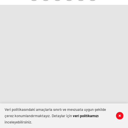
Veri politikasındaki amaçlarla sınırlı ve mevzuata uygun şekilde
çerez konumlandırmaktayız. Detaylar için
veri politikamızı
inceleyebilirsiniz.