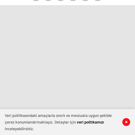
Veri politikasındaki amaçlarla sınırlı ve mevzuata uygun şekilde
çerez konumlandırmaktayız. Detaylar için
veri politikamızı
inceleyebilirsiniz.