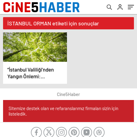
İSTANBUL ORMAN etiketi için sonuçlar
“İstanbul Valiliği’nden
Yangın Önlemi:
Ormanlara Giriş
Yasaklandı”
Cine5Haber
Sitemize destek olan ve refaranslarımız firmaları sizin için
listeledik.