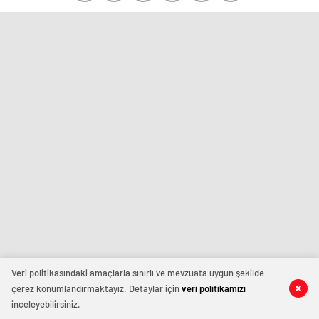
Veri politikasındaki amaçlarla sınırlı ve mevzuata uygun şekilde
çerez konumlandırmaktayız. Detaylar için
veri politikamızı
inceleyebilirsiniz.