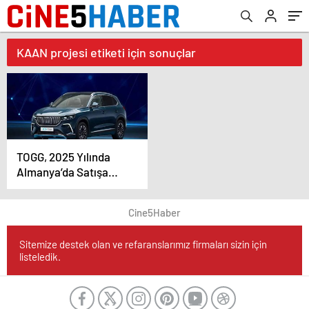
KAAN projesi etiketi için sonuçlar
TOGG, 2025 Yılında
Almanya’da Satışa
Çıkacak
Cine5Haber
Sitemize destek olan ve refaranslarımız firmaları sizin için
listeledik.