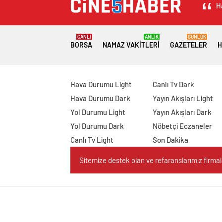
H
CANLI
ANLIK
GÜNLÜK
BORSA
NAMAZ VAKITLERI
GAZETELER
H
Hava Durumu Light
Canlı Tv Dark
Hava Durumu Dark
Yayın Akışları Light
Yol Durumu Light
Yayın Akışları Dark
Yol Durumu Dark
Nöbetçi Eczaneler
Canlı Tv Light
Son Dakika
Sitemize destek olan ve refaranslarımız firmaları