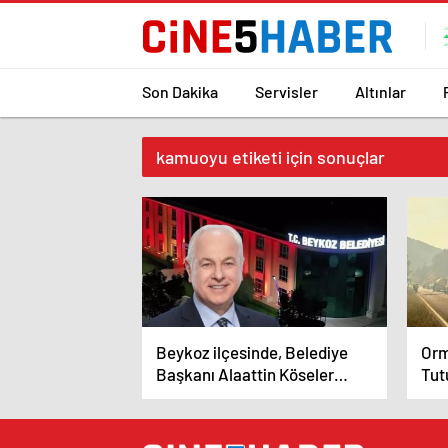
Son Dakika
Servisler
Altınlar
kamuoyu etiketi için sonuçlar
Beykoz ilçesinde, Belediye
Orm
Başkanı Alaattin Köseler
Tut
Gözaltına Alındı