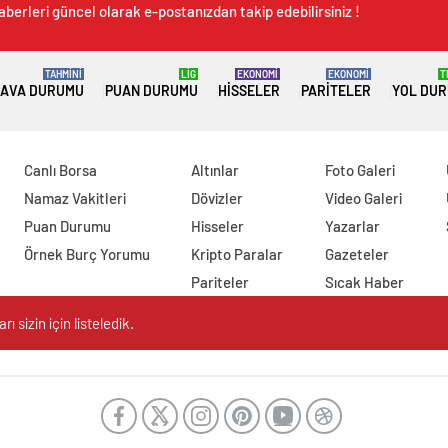
aberleri güncel olarak e-postanızdan takip edebilirsiniz !
TAHMİNİ
LİG
EKONOMİ
EKONOMİ
T
AVA DURUMU
PUAN DURUMU
HISSELER
PARITELER
YOL DU
Canlı Borsa
Altınlar
Foto Galeri
Namaz Vakitleri
Dövizler
Video Galeri
Puan Durumu
Hisseler
Yazarlar
Örnek Burç Yorumu
Kripto Paralar
Gazeteler
Pariteler
Sıcak Haber
 sizin için listeledik.