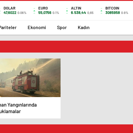
DOLAR
EURO
ALTIN
BITCOIN
47,6022
55,0756
6.538,44
3085958
0.06%
0.1%
0,65
0.9%
Pariteler
Ekonomi
Spor
Kadın
an Yangınlarında
uklamalar