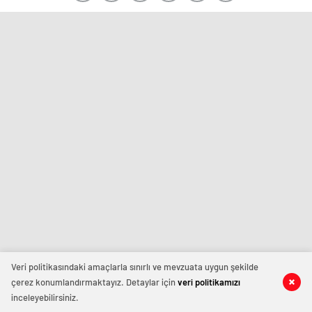
Veri politikasındaki amaçlarla sınırlı ve mevzuata uygun şekilde
çerez konumlandırmaktayız. Detaylar için
veri politikamızı
inceleyebilirsiniz.