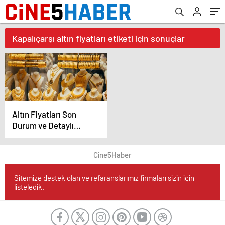
Kapalıçarşı altın fiyatları etiketi için sonuçlar
Altın Fiyatları Son
Durum ve Detaylı
Analiz
Cine5Haber
Sitemize destek olan ve refaranslarımız firmaları sizin için
listeledik.