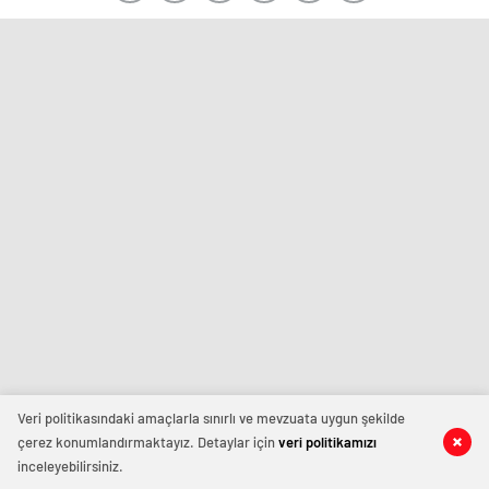
Veri politikasındaki amaçlarla sınırlı ve mevzuata uygun şekilde
çerez konumlandırmaktayız. Detaylar için
veri politikamızı
inceleyebilirsiniz.