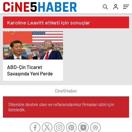
Karoline Leavitt etiketi için sonuçlar
ABD-Çin Ticaret
Savaşında Yeni Perde
Cine5Haber
Sitemize destek olan ve refaranslarımız firmaları sizin için
listeledik.