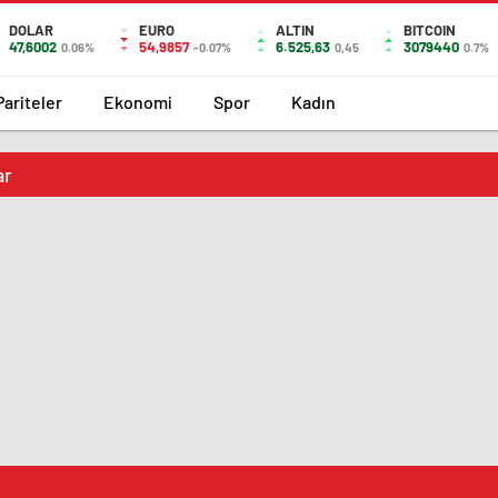
DOLAR
EURO
ALTIN
BITCOIN
47,6002
54,9857
6.525,63
3079440
0.06%
-0.07%
0,45
0.7%
Pariteler
Ekonomi
Spor
Kadın
ar