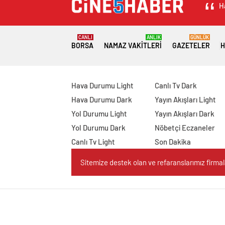
H
CANLI
ANLIK
GÜNLÜK
BORSA
NAMAZ VAKITLERI
GAZETELER
H
Hava Durumu Light
Canlı Tv Dark
Hava Durumu Dark
Yayın Akışları Light
Yol Durumu Light
Yayın Akışları Dark
Yol Durumu Dark
Nöbetçi Eczaneler
Canlı Tv Light
Son Dakika
Sitemize destek olan ve refaranslarımız firmaları