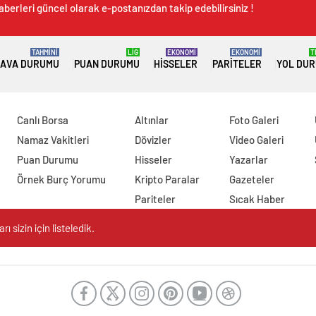
aberleri güncel olarak e-postanızdan takip edebilirsiniz !
TAHMİNİ
LİG
EKONOMİ
EKONOMİ
T
AVA DURUMU
PUAN DURUMU
HISSELER
PARITELER
YOL DU
Canlı Borsa
Altınlar
Foto Galeri
Namaz Vakitleri
Dövizler
Video Galeri
Puan Durumu
Hisseler
Yazarlar
Örnek Burç Yorumu
Kripto Paralar
Gazeteler
Pariteler
Sıcak Haber
 sizin için listeledik.