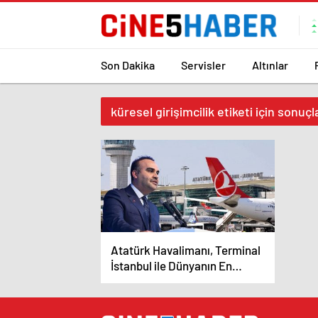
Son Dakika
Servisler
Altınlar
küresel girişimcilik etiketi için sonuçl
Atatürk Havalimanı, Terminal
İstanbul ile Dünyanın En
Büyük Teknoloji Girişimcilik
Merkezine Dönüşüyor