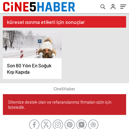
küresel ısınma etiketi için sonuçlar
Son 60 Yılın En Soğuk
Kışı Kapıda
Cine5Haber
Sitemize destek olan ve refaranslarımız firmaları sizin için
listeledik.