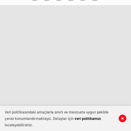
Veri politikasındaki amaçlarla sınırlı ve mevzuata uygun şekilde
çerez konumlandırmaktayız. Detaylar için
veri politikamızı
inceleyebilirsiniz.