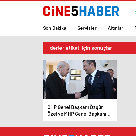
Son Dakika
Servisler
Altınlar
liderler etiketi için sonuçlar
CHP Genel Başkanı Özgür
Özel ve MHP Genel Başkanı
Devlet Bahçeli TBMM’de
Görüştü: İki Liderden
Açıklama Gelmedi