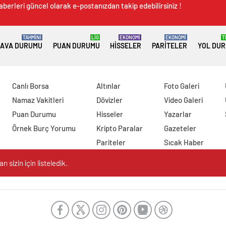
aberleri güncel olarak e-postanızdan takip edebilirsiniz !
TAHMİNİ
LİG
EKONOMİ
EKONOMİ
T
AVA DURUMU
PUAN DURUMU
HISSELER
PARITELER
YOL DU
Canlı Borsa
Altınlar
Foto Galeri
Namaz Vakitleri
Dövizler
Video Galeri
Puan Durumu
Hisseler
Yazarlar
Örnek Burç Yorumu
Kripto Paralar
Gazeteler
Pariteler
Sıcak Haber
 sizin için listeledik.