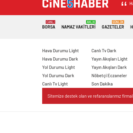
H
CANLI
ANLIK
GÜNLÜK
BORSA
NAMAZ VAKITLERI
GAZETELER
H
Hava Durumu Light
Canlı Tv Dark
Hava Durumu Dark
Yayın Akışları Light
Yol Durumu Light
Yayın Akışları Dark
Yol Durumu Dark
Nöbetçi Eczaneler
Canlı Tv Light
Son Dakika
Sitemize destek olan ve refaranslarımız firmaları