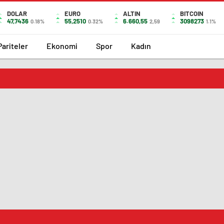
DOLAR
EURO
ALTIN
BITCOIN
47,7436
55,2510
6.660,55
3098273
0.18%
0.32%
2,59
1.1%
Pariteler
Ekonomi
Spor
Kadın