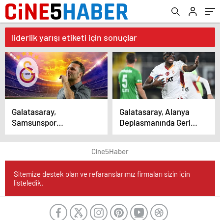
liderlik yarışı etiketi için sonuçlar
Galatasaray,
Galatasaray, Alanya
Samsunspor
Deplasmanında Geri
Deplasmanında Zirve
Dönerek 3 Puanı Kaptı
Yarışını Sürdürmek
Cine5Haber
İstiyor
Sitemize destek olan ve refaranslarımız firmaları sizin için
listeledik.