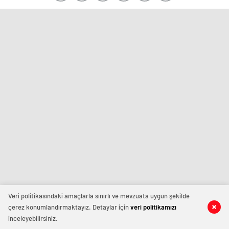
Veri politikasındaki amaçlarla sınırlı ve mevzuata uygun şekilde
çerez konumlandırmaktayız. Detaylar için
veri politikamızı
inceleyebilirsiniz.