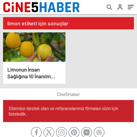
limon etiketi için sonuçlar
Limonun İnsan
Sağlığına 10 İnanılmaz
Faydası
Cine5Haber
Sitemize destek olan ve refaranslarımız firmaları sizin için
listeledik.