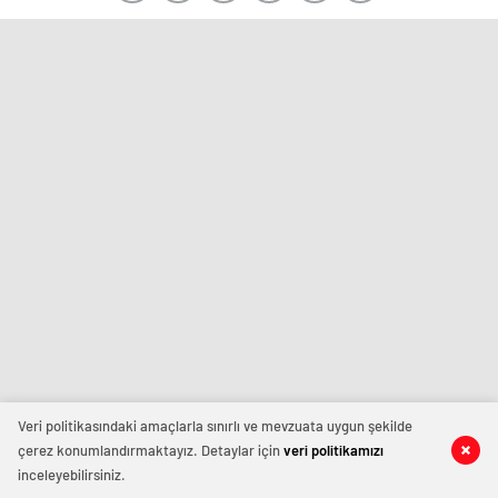
Veri politikasındaki amaçlarla sınırlı ve mevzuata uygun şekilde
çerez konumlandırmaktayız. Detaylar için
veri politikamızı
inceleyebilirsiniz.