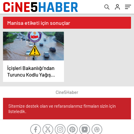
Manisa etiketi için sonuçlar
İçişleri Bakanlığı’ndan
Turuncu Kodlu Yağış
Uyarısı!
Cine5Haber
Sitemize destek olan ve refaranslarımız firmaları sizin için
listeledik.