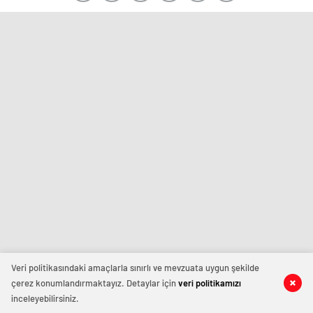
Veri politikasındaki amaçlarla sınırlı ve mevzuata uygun şekilde
çerez konumlandırmaktayız. Detaylar için
veri politikamızı
inceleyebilirsiniz.