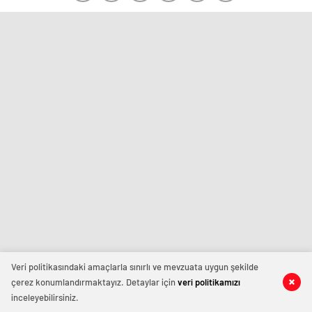
Veri politikasındaki amaçlarla sınırlı ve mevzuata uygun şekilde
çerez konumlandırmaktayız. Detaylar için
veri politikamızı
inceleyebilirsiniz.