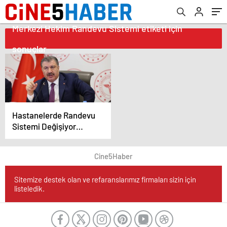
Merkezi Hekim Randevu Sistemi etiketi için
sonuçlar
Hastanelerde Randevu
Sistemi Değişiyor
Bakan Koca’dan MHRS
Açıklaması
Cine5Haber
Sitemize destek olan ve refaranslarımız firmaları sizin için
listeledik.