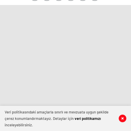
Veri politikasındaki amaçlarla sınırlı ve mevzuata uygun şekilde
çerez konumlandırmaktayız. Detaylar için
veri politikamızı
inceleyebilirsiniz.