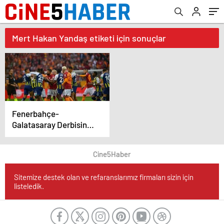
Mert Hakan Yandaş etiketi için sonuçlar
Fenerbahçe-
Galatasaray Derbisinin
Cezaları Belli Oldu
Cine5Haber
Sitemize destek olan ve refaranslarımız firmaları sizin için
listeledik.