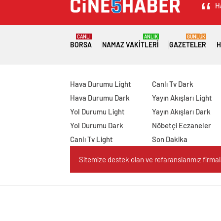
H
CANLI
ANLIK
GÜNLÜK
BORSA
NAMAZ VAKITLERI
GAZETELER
H
Hava Durumu Light
Canlı Tv Dark
Hava Durumu Dark
Yayın Akışları Light
Yol Durumu Light
Yayın Akışları Dark
Yol Durumu Dark
Nöbetçi Eczaneler
Canlı Tv Light
Son Dakika
Sitemize destek olan ve refaranslarımız firmaları