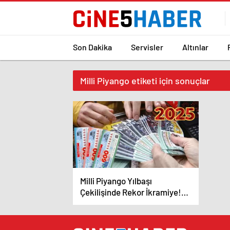
Son Dakika
Servisler
Altınlar
Milli Piyango etiketi için sonuçlar
Milli Piyango Yılbaşı
Çekilişinde Rekor İkramiye!
600 Milyon