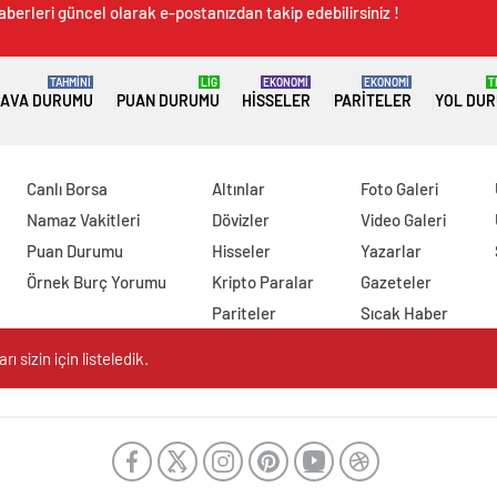
aberleri güncel olarak e-postanızdan takip edebilirsiniz !
TAHMİNİ
LİG
EKONOMİ
EKONOMİ
T
AVA DURUMU
PUAN DURUMU
HISSELER
PARITELER
YOL DU
Canlı Borsa
Altınlar
Foto Galeri
Namaz Vakitleri
Dövizler
Video Galeri
Puan Durumu
Hisseler
Yazarlar
Örnek Burç Yorumu
Kripto Paralar
Gazeteler
Pariteler
Sıcak Haber
 sizin için listeledik.