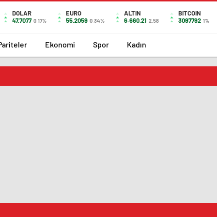
DOLAR
EURO
ALTIN
BITCOIN
47,7077
55,2059
6.660,21
3097792
0.17%
0.34%
2,58
1%
Pariteler
Ekonomi
Spor
Kadın