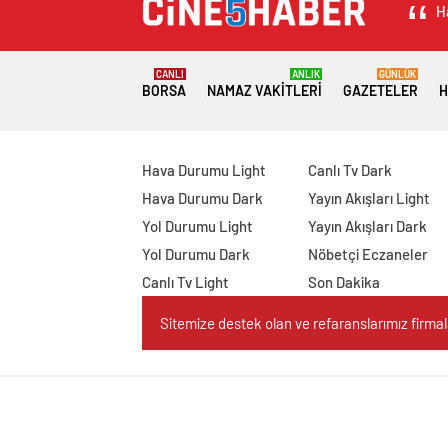
H
CANLI
ANLIK
GÜNLÜK
BORSA
NAMAZ VAKITLERI
GAZETELER
H
Hava Durumu Light
Canlı Tv Dark
Hava Durumu Dark
Yayın Akışları Light
Yol Durumu Light
Yayın Akışları Dark
Yol Durumu Dark
Nöbetçi Eczaneler
Canlı Tv Light
Son Dakika
Sitemize destek olan ve refaranslarımız firmaları