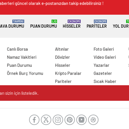
aberleri güncel olarak e-postanızdan takip edebilirsiniz !
TAHMİNİ
LİG
EKONOMİ
EKONOMİ
T
AVA DURUMU
PUAN DURUMU
HISSELER
PARITELER
YOL DU
Canlı Borsa
Altınlar
Foto Galeri
Namaz Vakitleri
Dövizler
Video Galeri
Puan Durumu
Hisseler
Yazarlar
Örnek Burç Yorumu
Kripto Paralar
Gazeteler
Pariteler
Sıcak Haber
 sizin için listeledik.