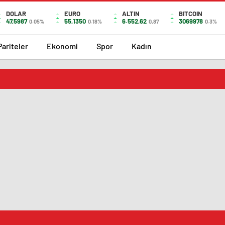
DOLAR
EURO
ALTIN
BITCOIN
47,5987
55,1350
6.552,62
3069978
0.05%
0.18%
0,87
0.3%
Pariteler
Ekonomi
Spor
Kadın