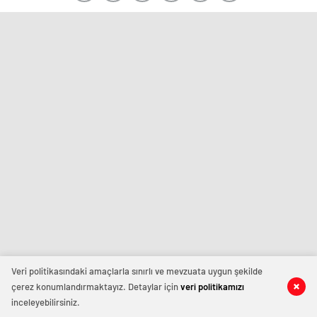
Veri politikasındaki amaçlarla sınırlı ve mevzuata uygun şekilde
çerez konumlandırmaktayız. Detaylar için
veri politikamızı
inceleyebilirsiniz.