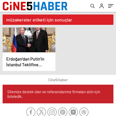
müzakereler etiketi için sonuçlar
Erdoğan’dan Putin’in
İstanbul Teklifine
Destek
Cine5Haber
Sitemize destek olan ve refaranslarımız firmaları sizin için
listeledik.