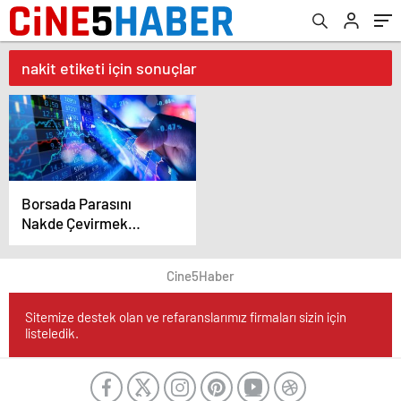
nakit etiketi için sonuçlar
Borsada Parasını
Nakde Çevirmek
İsteyenler Dikkat
Takas İçin Bugün Son
Cine5Haber
Gün !
Sitemize destek olan ve refaranslarımız firmaları sizin için
listeledik.