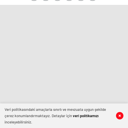
Veri politikasındaki amaçlarla sınırlı ve mevzuata uygun şekilde
çerez konumlandırmaktayız. Detaylar için
veri politikamızı
inceleyebilirsiniz.