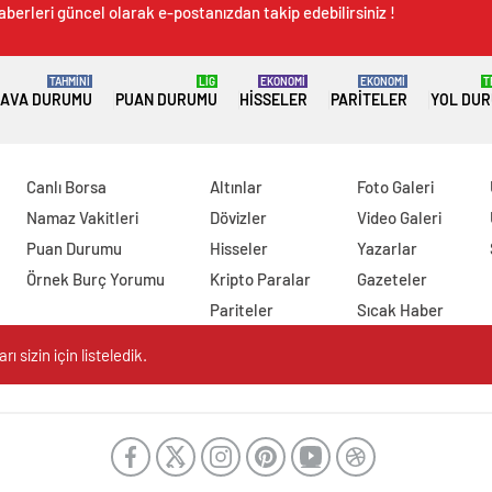
aberleri güncel olarak e-postanızdan takip edebilirsiniz !
TAHMİNİ
LİG
EKONOMİ
EKONOMİ
T
AVA DURUMU
PUAN DURUMU
HISSELER
PARITELER
YOL DU
Canlı Borsa
Altınlar
Foto Galeri
Namaz Vakitleri
Dövizler
Video Galeri
Puan Durumu
Hisseler
Yazarlar
Örnek Burç Yorumu
Kripto Paralar
Gazeteler
Pariteler
Sıcak Haber
 sizin için listeledik.