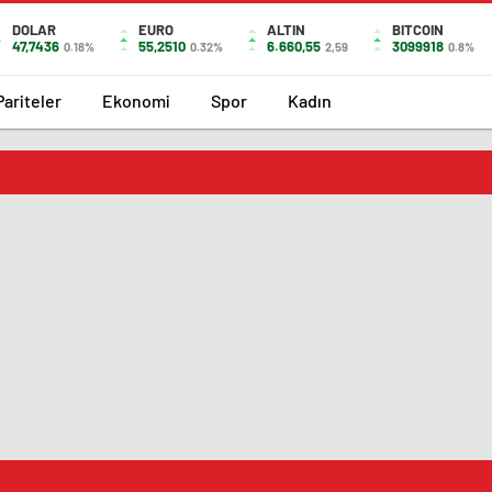
DOLAR
EURO
ALTIN
BITCOIN
47,7436
55,2510
6.660,55
3099918
0.18%
0.32%
2,59
0.8%
Pariteler
Ekonomi
Spor
Kadın