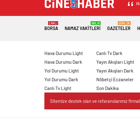
H
CANLI
ANLIK
GÜNLÜK
BORSA
NAMAZ VAKITLERI
GAZETELER
H
Hava Durumu Light
Canlı Tv Dark
Hava Durumu Dark
Yayın Akışları Light
Yol Durumu Light
Yayın Akışları Dark
Yol Durumu Dark
Nöbetçi Eczaneler
Canlı Tv Light
Son Dakika
Sitemize destek olan ve refaranslarımız firmaları