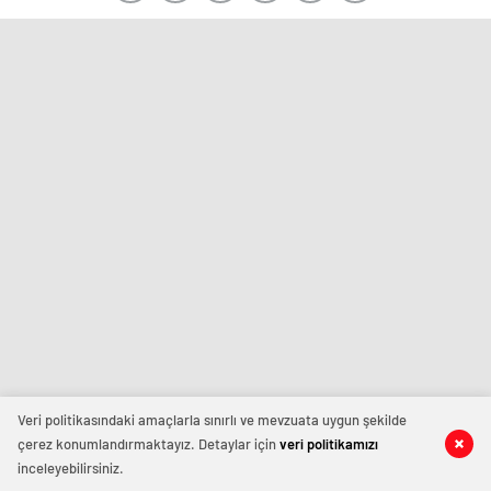
Veri politikasındaki amaçlarla sınırlı ve mevzuata uygun şekilde
çerez konumlandırmaktayız. Detaylar için
veri politikamızı
inceleyebilirsiniz.