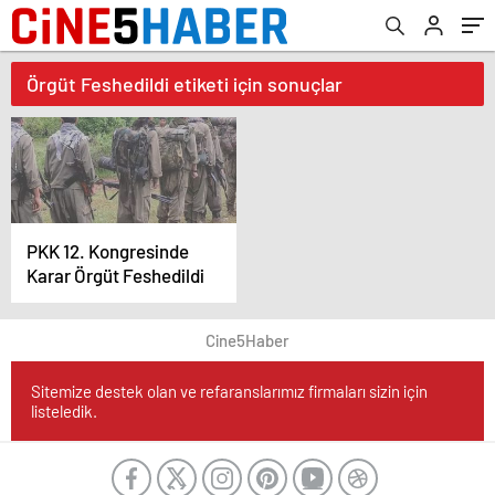
Örgüt Feshedildi etiketi için sonuçlar
PKK 12. Kongresinde
Karar Örgüt Feshedildi
Cine5Haber
Sitemize destek olan ve refaranslarımız firmaları sizin için
listeledik.