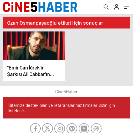
Ozan Osmanpaşaoğlu etiketi için sonuçlar
“Emir Can İğrek’in
Şarkısı Ali Cabbar’ın
Hikayesi Film Oluyor:
Başrolde Kim Olacak?”
Cine5Haber
Sitemize destek olan ve refaranslarımız firmaları sizin için
listeledik.