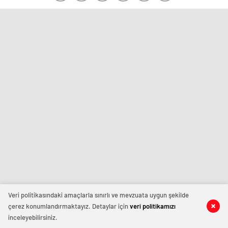
Veri politikasındaki amaçlarla sınırlı ve mevzuata uygun şekilde
çerez konumlandırmaktayız. Detaylar için
veri politikamızı
inceleyebilirsiniz.