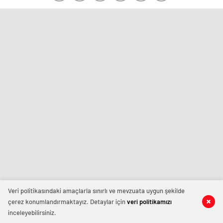
Veri politikasındaki amaçlarla sınırlı ve mevzuata uygun şekilde
çerez konumlandırmaktayız. Detaylar için
veri politikamızı
inceleyebilirsiniz.