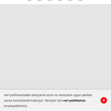
Veri politikasındaki amaçlarla sınırlı ve mevzuata uygun şekilde
çerez konumlandırmaktayız. Detaylar için
veri politikamızı
inceleyebilirsiniz.