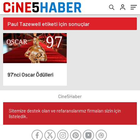
Paul Tazewell etiketi için sonuçlar
97’nci Oscar Ödülleri
Cine5Haber
Sitemize destek olan ve refaranslarımız firmaları sizin için
listeledik.