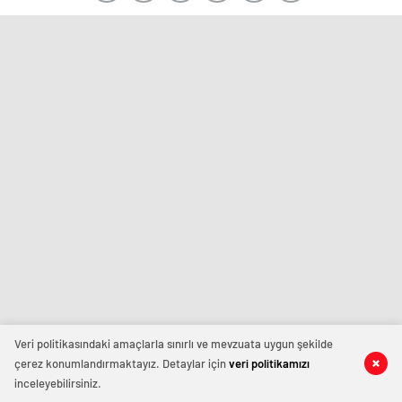
Veri politikasındaki amaçlarla sınırlı ve mevzuata uygun şekilde
çerez konumlandırmaktayız. Detaylar için
veri politikamızı
inceleyebilirsiniz.