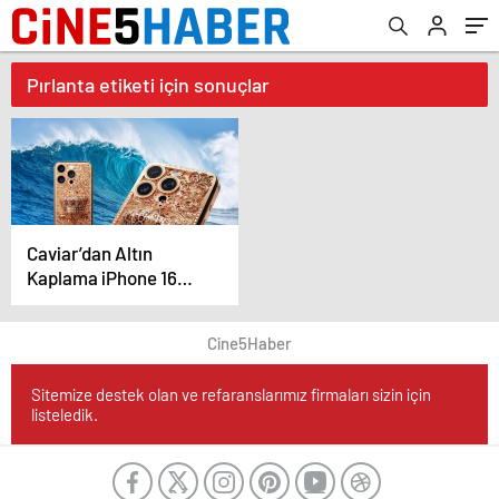
Pırlanta etiketi için sonuçlar
Caviar’dan Altın
Kaplama iPhone 16
Serisi
Cine5Haber
Sitemize destek olan ve refaranslarımız firmaları sizin için
listeledik.