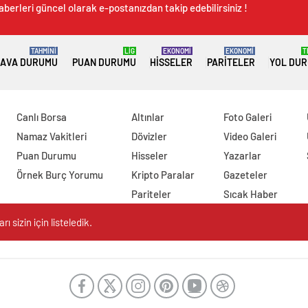
aberleri güncel olarak e-postanızdan takip edebilirsiniz !
TAHMİNİ
LİG
EKONOMİ
EKONOMİ
T
AVA DURUMU
PUAN DURUMU
HISSELER
PARITELER
YOL DU
Canlı Borsa
Altınlar
Foto Galeri
Namaz Vakitleri
Dövizler
Video Galeri
Puan Durumu
Hisseler
Yazarlar
Örnek Burç Yorumu
Kripto Paralar
Gazeteler
Pariteler
Sıcak Haber
 sizin için listeledik.