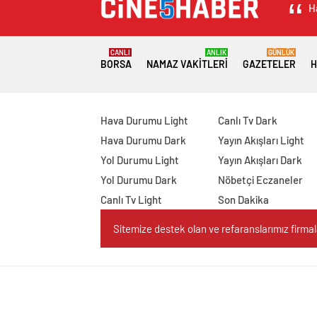
H
CANLI
ANLIK
GÜNLÜK
BORSA
NAMAZ VAKITLERI
GAZETELER
H
Hava Durumu Light
Canlı Tv Dark
Hava Durumu Dark
Yayın Akışları Light
Yol Durumu Light
Yayın Akışları Dark
Yol Durumu Dark
Nöbetçi Eczaneler
Canlı Tv Light
Son Dakika
Sitemize destek olan ve refaranslarımız firmaları