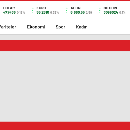
DOLAR
EURO
ALTIN
BITCOIN
47,7436
55,2510
6.660,55
3099024
0.18%
0.32%
2,59
0.1%
Pariteler
Ekonomi
Spor
Kadın