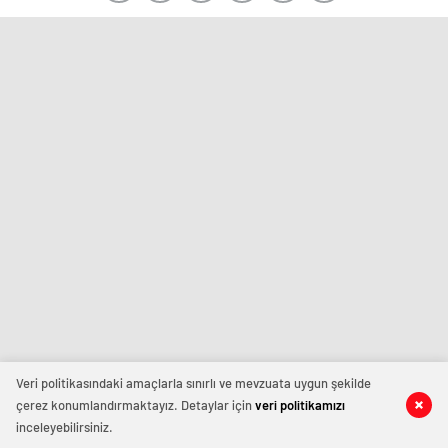
Veri politikasındaki amaçlarla sınırlı ve mevzuata uygun şekilde
çerez konumlandırmaktayız. Detaylar için
veri politikamızı
inceleyebilirsiniz.