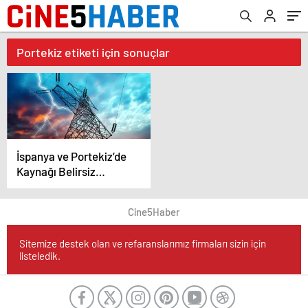
Portekiz etiketi için sonuçlar
İspanya ve Portekiz’de
Kaynağı Belirsiz
Elektrik Kesintisi
Büyük Kaos Yarattı
Cine5Haber
Sitemize destek olan ve refaranslarımız firmaları sizin için
listeledik.