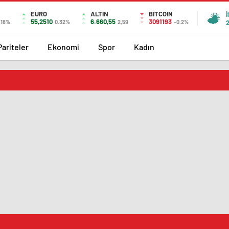
EURO
ALTIN
BITCOIN
55,2510
6.660,55
3091193
.18%
0.32%
2,59
-0.2%
Pariteler
Ekonomi
Spor
Kadın