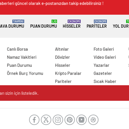
aberleri güncel olarak e-postanızdan takip edebilirsiniz !
TAHMİNİ
LİG
EKONOMİ
EKONOMİ
T
AVA DURUMU
PUAN DURUMU
HISSELER
PARITELER
YOL DU
Canlı Borsa
Altınlar
Foto Galeri
Namaz Vakitleri
Dövizler
Video Galeri
Puan Durumu
Hisseler
Yazarlar
Örnek Burç Yorumu
Kripto Paralar
Gazeteler
Pariteler
Sıcak Haber
 sizin için listeledik.