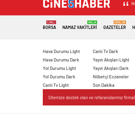
H
CANLI
ANLIK
GÜNLÜK
BORSA
NAMAZ VAKITLERI
GAZETELER
H
Hava Durumu Light
Canlı Tv Dark
Hava Durumu Dark
Yayın Akışları Light
Yol Durumu Light
Yayın Akışları Dark
Yol Durumu Dark
Nöbetçi Eczaneler
Canlı Tv Light
Son Dakika
Sitemize destek olan ve refaranslarımız firmaları