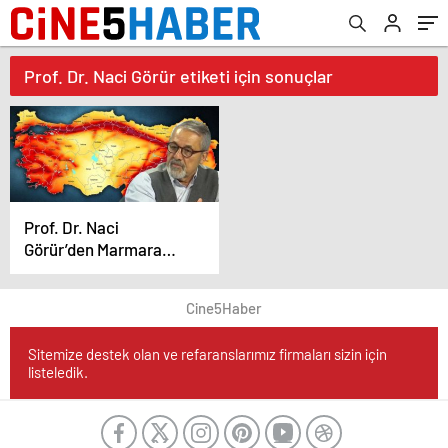
Prof. Dr. Naci Görür etiketi için sonuçlar
Prof. Dr. Naci
Görür’den Marmara
Depremi İçin Kritik
Uyarı: “Türkiye Diz
Cine5Haber
Üstü Çöker”
Sitemize destek olan ve refaranslarımız firmaları sizin için
listeledik.