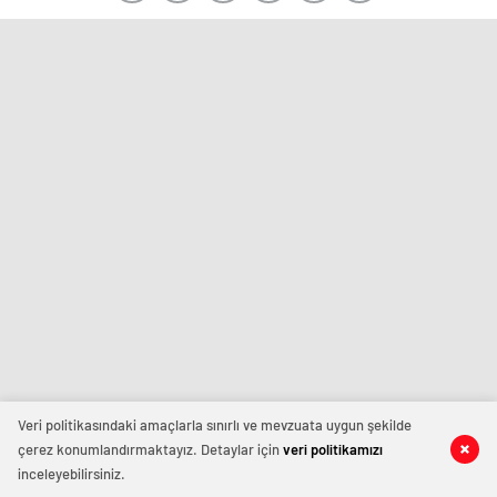
Veri politikasındaki amaçlarla sınırlı ve mevzuata uygun şekilde
çerez konumlandırmaktayız. Detaylar için
veri politikamızı
inceleyebilirsiniz.