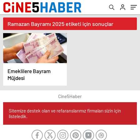
Ramazan Bayramı 2025 etiketi için sonuçlar
Emeklilere Bayram
Müjdesi
Cine5Haber
Sitemize destek olan ve refaranslarımız firmaları sizin için
listeledik.