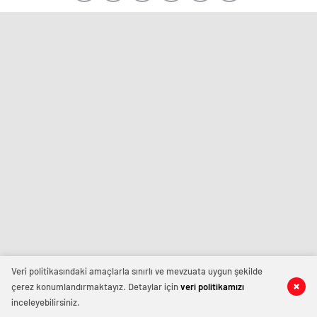
Veri politikasındaki amaçlarla sınırlı ve mevzuata uygun şekilde
çerez konumlandırmaktayız. Detaylar için
veri politikamızı
inceleyebilirsiniz.