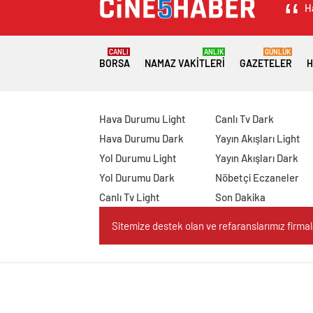
H
CANLI
ANLIK
GÜNLÜK
BORSA
NAMAZ VAKITLERI
GAZETELER
H
Hava Durumu Light
Canlı Tv Dark
Hava Durumu Dark
Yayın Akışları Light
Yol Durumu Light
Yayın Akışları Dark
Yol Durumu Dark
Nöbetçi Eczaneler
Canlı Tv Light
Son Dakika
Sitemize destek olan ve refaranslarımız firmaları