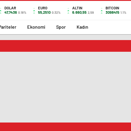
DOLAR
EURO
ALTIN
BITCOIN
47,7436
55,2510
6.660,55
3098415
0.18%
0.32%
2,59
1.1%
Pariteler
Ekonomi
Spor
Kadın