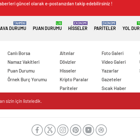
aberleri güncel olarak e-postanızdan takip edebilirsiniz !
TAHMİNİ
LİG
EKONOMİ
EKONOMİ
T
AVA DURUMU
PUAN DURUMU
HISSELER
PARITELER
YOL DU
Canlı Borsa
Altınlar
Foto Galeri
Namaz Vakitleri
Dövizler
Video Galeri
Puan Durumu
Hisseler
Yazarlar
Örnek Burç Yorumu
Kripto Paralar
Gazeteler
Pariteler
Sıcak Haber
 sizin için listeledik.