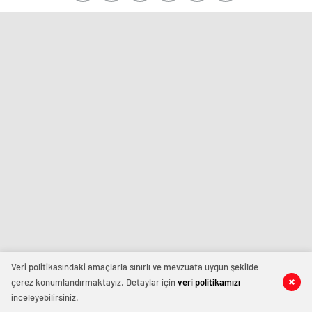
Veri politikasındaki amaçlarla sınırlı ve mevzuata uygun şekilde
çerez konumlandırmaktayız. Detaylar için
veri politikamızı
inceleyebilirsiniz.