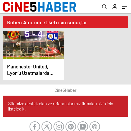
Rúben Amorim etiketi için sonuçlar
Manchester United,
Lyon’u Uzatmalarda
Devirerek Yarı Finale
Yükseldi
Cine5Haber
Sitemize destek olan ve refaranslarımız firmaları sizin için
listeledik.