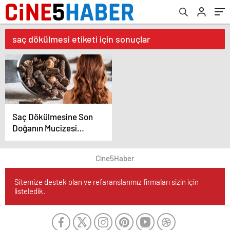
saç dökülmesi etiketi için sonuçlar
Saç Dökülmesine Son
Doğanın Mucizesi
Karanfil Kürü
Cine5Haber
Sitemize destek olan ve refaranslarımız firmaları sizin için
listeledik.