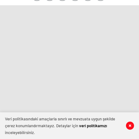
Veri politikasındaki amaçlarla sınırlı ve mevzuata uygun şekilde
çerez konumlandırmaktayız. Detaylar için
veri politikamızı
inceleyebilirsiniz.