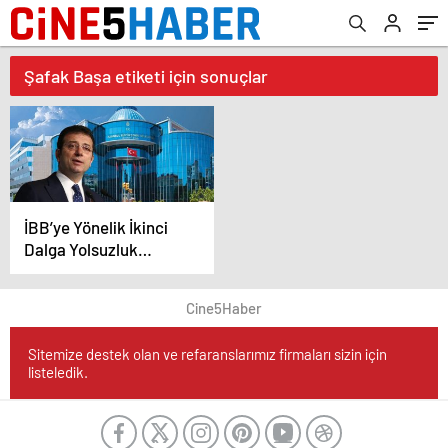
Şafak Başa etiketi için sonuçlar
İBB’ye Yönelik İkinci
Dalga Yolsuzluk
Operasyonu
Cine5Haber
Sitemize destek olan ve refaranslarımız firmaları sizin için
listeledik.