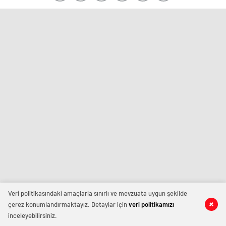
Veri politikasındaki amaçlarla sınırlı ve mevzuata uygun şekilde
çerez konumlandırmaktayız. Detaylar için
veri politikamızı
inceleyebilirsiniz.