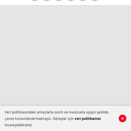
Veri politikasındaki amaçlarla sınırlı ve mevzuata uygun şekilde
çerez konumlandırmaktayız. Detaylar için
veri politikamızı
inceleyebilirsiniz.