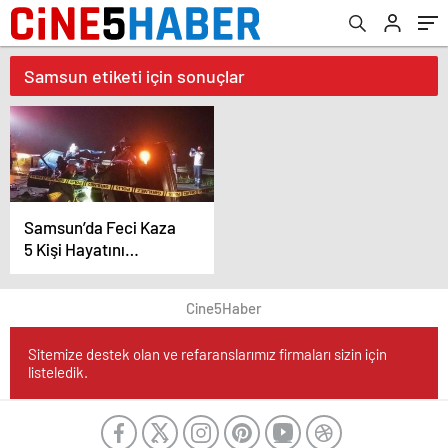
Samsun etiketi için sonuçlar
Samsun’da Feci Kaza
5 Kişi Hayatını
Kaybetti
Cine5Haber
Sitemize destek olan ve refaranslarımız firmaları sizin için
listeledik.