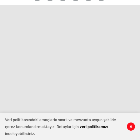
Veri politikasındaki amaçlarla sınırlı ve mevzuata uygun şekilde
çerez konumlandırmaktayız. Detaylar için
veri politikamızı
inceleyebilirsiniz.