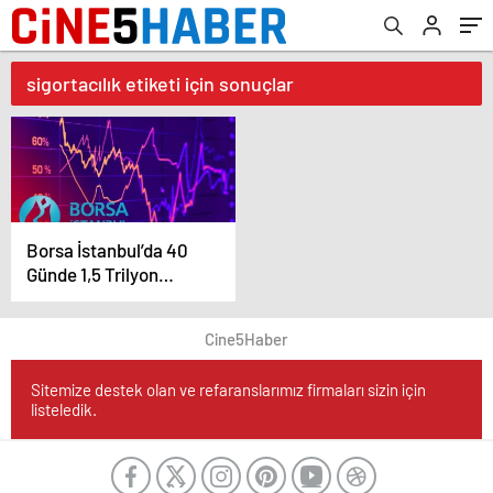
sigortacılık etiketi için sonuçlar
Borsa İstanbul’da 40
Günde 1,5 Trilyon
Liralık Kayıp
Cine5Haber
Sitemize destek olan ve refaranslarımız firmaları sizin için
listeledik.