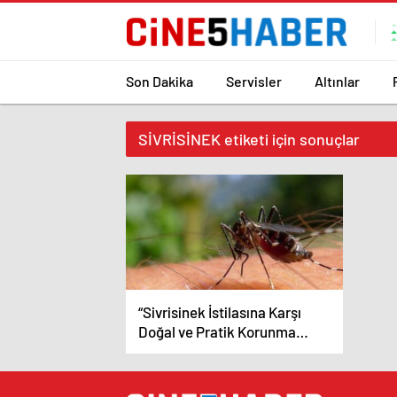
Son Dakika
Servisler
Altınlar
SİVRİSİNEK etiketi için sonuçlar
“Sivrisinek İstilasına Karşı
Doğal ve Pratik Korunma
Yöntemleri”