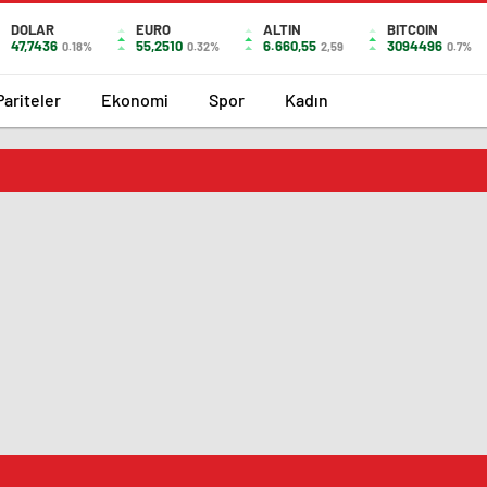
DOLAR
EURO
ALTIN
BITCOIN
47,7436
55,2510
6.660,55
3094496
0.18%
0.32%
2,59
0.7%
Pariteler
Ekonomi
Spor
Kadın