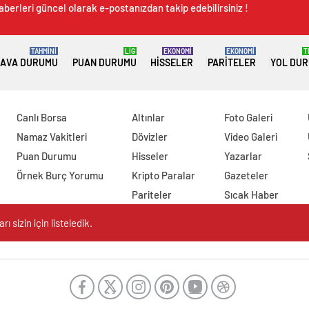
aberleri güncel olarak e-postanızdan takip edebilirsiniz !
TAHMİNİ
LİG
EKONOMİ
EKONOMİ
T
AVA DURUMU
PUAN DURUMU
HISSELER
PARITELER
YOL DU
Canlı Borsa
Altınlar
Foto Galeri
Namaz Vakitleri
Dövizler
Video Galeri
Puan Durumu
Hisseler
Yazarlar
Örnek Burç Yorumu
Kripto Paralar
Gazeteler
Pariteler
Sıcak Haber
 sizin için listeledik.