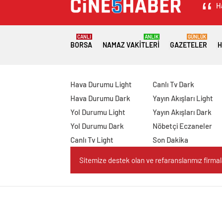
H
CANLI
ANLIK
GÜNLÜK
BORSA
NAMAZ VAKITLERI
GAZETELER
H
Hava Durumu Light
Canlı Tv Dark
Hava Durumu Dark
Yayın Akışları Light
Yol Durumu Light
Yayın Akışları Dark
Yol Durumu Dark
Nöbetçi Eczaneler
Canlı Tv Light
Son Dakika
Sitemize destek olan ve refaranslarımız firmaları