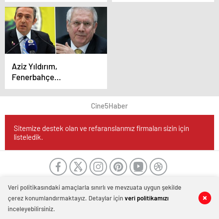
Cezaları Belli Oldu
Liderliği Sürdürdü
Aziz Yıldırım,
Fenerbahçe
Başkanlığına Yeniden
Aday “Mourinho’yu
Cine5Haber
Getireceğim”
Sitemize destek olan ve refaranslarımız firmaları sizin için
listeledik.
Veri politikasındaki amaçlarla sınırlı ve mevzuata uygun şekilde
çerez konumlandırmaktayız. Detaylar için
veri politikamızı
inceleyebilirsiniz.