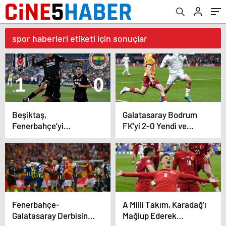
spor haberleri etiketi için sonuçlar
Beşiktaş,
Galatasaray Bodrum
Fenerbahçe’yi
FK’yi 2-0 Yendi ve
Deplasmanda 1-0
Liderliğini Sürdürdü
Mağlup Etti
Fenerbahçe-
A Milli Takım, Karadağ’ı
Galatasaray Derbisinin
Mağlup Ederek