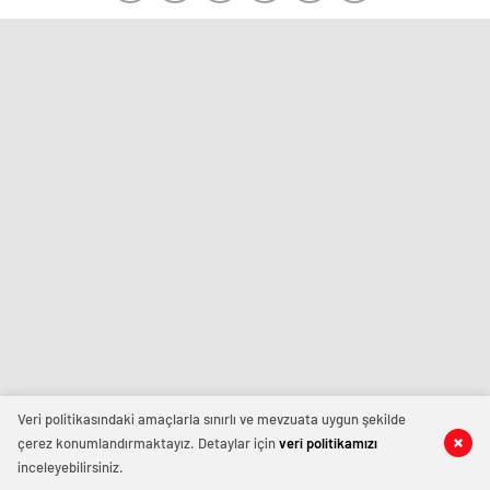
Veri politikasındaki amaçlarla sınırlı ve mevzuata uygun şekilde
çerez konumlandırmaktayız. Detaylar için
veri politikamızı
inceleyebilirsiniz.