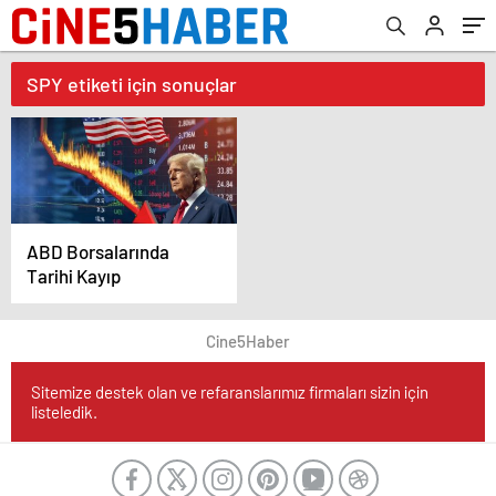
SPY etiketi için sonuçlar
ABD Borsalarında
Tarihi Kayıp
Cine5Haber
Sitemize destek olan ve refaranslarımız firmaları sizin için
listeledik.