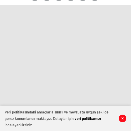
Veri politikasındaki amaçlarla sınırlı ve mevzuata uygun şekilde
çerez konumlandırmaktayız. Detaylar için
veri politikamızı
inceleyebilirsiniz.