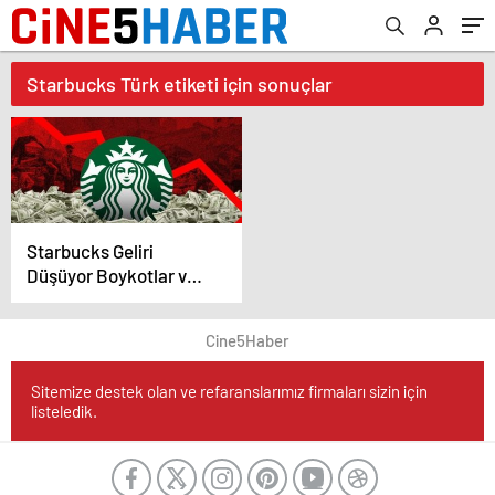
Starbucks Türk etiketi için sonuçlar
Starbucks Geliri
Düşüyor Boykotlar ve
Ekonomik Zorluklar
Etkili
Cine5Haber
Sitemize destek olan ve refaranslarımız firmaları sizin için
listeledik.