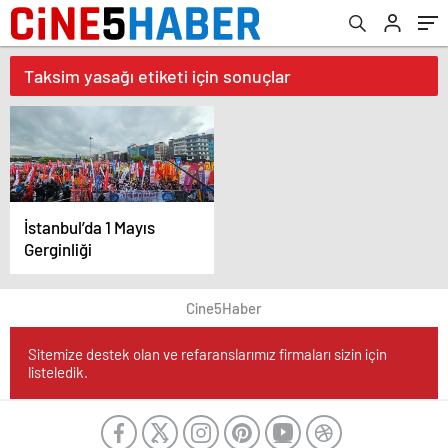
Taksim yasağı etiketi için sonuçlar
İstanbul’da 1 Mayıs
Gerginliği
Cine5Haber
Sitemize destek olan ve refaranslarımız firmaları sizin için
listeledik.