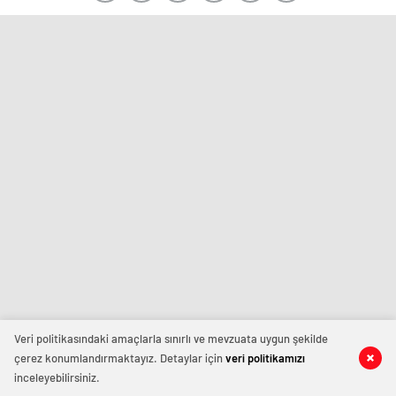
Veri politikasındaki amaçlarla sınırlı ve mevzuata uygun şekilde
çerez konumlandırmaktayız. Detaylar için
veri politikamızı
inceleyebilirsiniz.