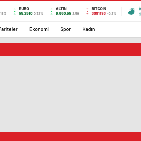
EURO
ALTIN
BITCOIN
55,2510
6.660,55
3091193
.18%
0.32%
2,59
-0.2%
Pariteler
Ekonomi
Spor
Kadın