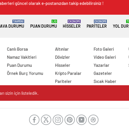
aberleri güncel olarak e-postanızdan takip edebilirsiniz !
TAHMİNİ
LİG
EKONOMİ
EKONOMİ
T
AVA DURUMU
PUAN DURUMU
HISSELER
PARITELER
YOL DU
Canlı Borsa
Altınlar
Foto Galeri
Namaz Vakitleri
Dövizler
Video Galeri
Puan Durumu
Hisseler
Yazarlar
Örnek Burç Yorumu
Kripto Paralar
Gazeteler
Pariteler
Sıcak Haber
 sizin için listeledik.