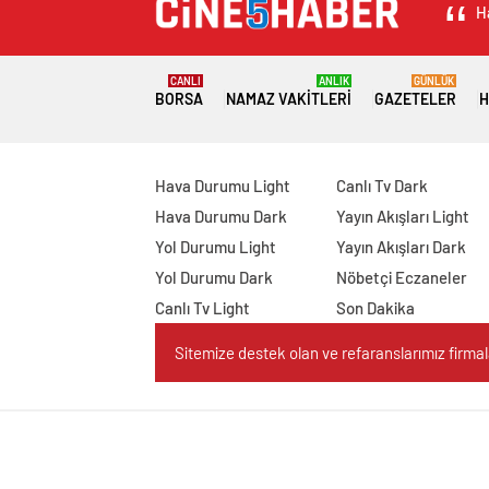
H
CANLI
ANLIK
GÜNLÜK
BORSA
NAMAZ VAKITLERI
GAZETELER
H
Hava Durumu Light
Canlı Tv Dark
Hava Durumu Dark
Yayın Akışları Light
Yol Durumu Light
Yayın Akışları Dark
Yol Durumu Dark
Nöbetçi Eczaneler
Canlı Tv Light
Son Dakika
Sitemize destek olan ve refaranslarımız firmaları