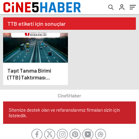
TTB etiketi için sonuçlar
Taşıt Tanıma Birimi
(TTB) Taktırması
Zorunlu Hale Getirildi
Cine5Haber
Sitemize destek olan ve refaranslarımız firmaları sizin için
listeledik.