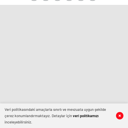
Veri politikasındaki amaçlarla sınırlı ve mevzuata uygun şekilde
çerez konumlandırmaktayız. Detaylar için
veri politikamızı
inceleyebilirsiniz.